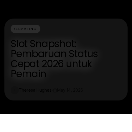
GAMBLING
Slot Snapshot:
Pembaruan Status
Cepat 2026 untuk
Pemain
Theresa Hughes
May 14, 2026
T