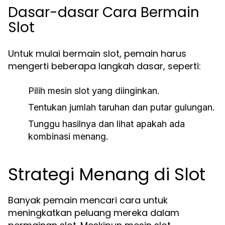
Dasar-dasar Cara Bermain
Slot
Untuk mulai bermain slot, pemain harus
mengerti beberapa langkah dasar, seperti:
Pilih mesin slot yang diinginkan.
Tentukan jumlah taruhan dan putar gulungan.
Tunggu hasilnya dan lihat apakah ada
kombinasi menang.
Strategi Menang di Slot
Banyak pemain mencari cara untuk
meningkatkan peluang mereka dalam