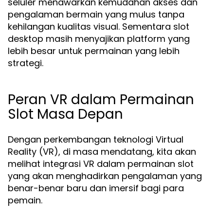
seluler menawarkan kemudahan akses dan
pengalaman bermain yang mulus tanpa
kehilangan kualitas visual. Sementara slot
desktop masih menyajikan platform yang
lebih besar untuk permainan yang lebih
strategi.
Peran VR dalam Permainan
Slot Masa Depan
Dengan perkembangan teknologi Virtual
Reality (VR), di masa mendatang, kita akan
melihat integrasi VR dalam permainan slot
yang akan menghadirkan pengalaman yang
benar-benar baru dan imersif bagi para
pemain.