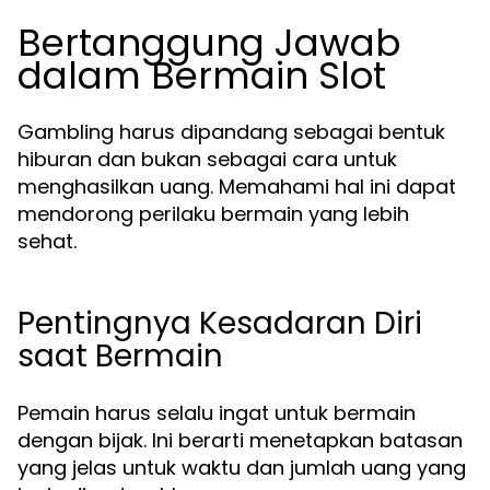
Bertanggung Jawab
dalam Bermain Slot
Gambling harus dipandang sebagai bentuk
hiburan dan bukan sebagai cara untuk
menghasilkan uang. Memahami hal ini dapat
mendorong perilaku bermain yang lebih
sehat.
Pentingnya Kesadaran Diri
saat Bermain
Pemain harus selalu ingat untuk bermain
dengan bijak. Ini berarti menetapkan batasan
yang jelas untuk waktu dan jumlah uang yang