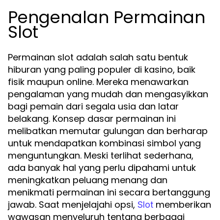
Pengenalan Permainan
Slot
Permainan slot adalah salah satu bentuk
hiburan yang paling populer di kasino, baik
fisik maupun online. Mereka menawarkan
pengalaman yang mudah dan mengasyikkan
bagi pemain dari segala usia dan latar
belakang. Konsep dasar permainan ini
melibatkan memutar gulungan dan berharap
untuk mendapatkan kombinasi simbol yang
menguntungkan. Meski terlihat sederhana,
ada banyak hal yang perlu dipahami untuk
meningkatkan peluang menang dan
menikmati permainan ini secara bertanggung
jawab. Saat menjelajahi opsi,
memberikan
Slot
wawasan menyeluruh tentang berbagai