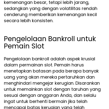
kemenangan besar, tetapi lebih jarang,
sedangkan yang dengan volatilitas rendah
cenderung memberikan kemenangan kecil
secara lebih konsisten.
Pengelolaan Bankroll untuk
Pemain Slot
Pengelolaan bankroll adalah aspek krusial
dalam permainan slot. Pemain harus
menetapkan batasan pada berapa banyak
uang yang akan mereka pertaruhkan dan
menghindari mengejar kerugian. Disarankan
untuk memainkan slot dengan taruhan yang
sesuai dengan anggaran Anda, dan selalu
ingat untuk berhenti bermain jika telah
mencapai batas kerugian yang telah